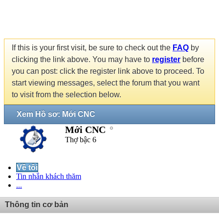
If this is your first visit, be sure to check out the
FAQ
by
clicking the link above. You may have to
register
before
you can post: click the register link above to proceed. To
start viewing messages, select the forum that you want
to visit from the selection below.
Xem Hồ sơ: Mới CNC
Mới CNC
Thợ bậc 6
Về tôi
Tin nhắn khách thăm
...
Thông tin cơ bản