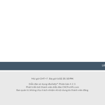
Li
Múi giờ GMT +7. Bây giờ là
02:35:10 PM
.
Diễn đàn sử dụng vBulletin® Phiên bản 4.2.3.
Phát triển bởi thành viên diễn đàn CNCProVN.com
Ban quản trị không chịu trách nhiệm về nội dung do thành viên đăng.