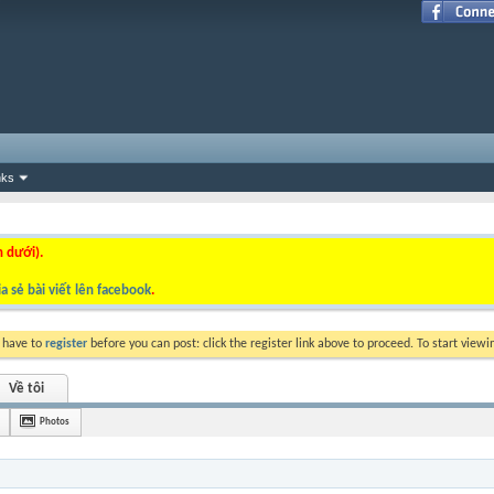
nks
n dưới).
a sẻ bài viết lên facebook
.
y have to
register
before you can post: click the register link above to proceed. To start view
Về tôi
Photos