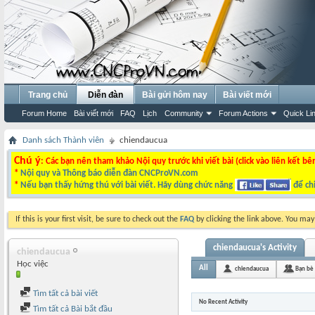
Trang chủ
Diễn đàn
Bài gửi hôm nay
Bài viết mới
Forum Home
Bài viết mới
FAQ
Lịch
Community
Forum Actions
Quick Li
Danh sách Thành viên
chiendaucua
Chú ý
: Các bạn nên tham khảo Nội quy trước khi viết bài (click vào liên kết bê
*
Nội quy và Thông báo diễn đàn CNCProVN.com
*
Nếu bạn thấy hứng thú với bài viết. Hãy dùng chức năng
để chi
If this is your first visit, be sure to check out the
FAQ
by clicking the link above. You ma
chiendaucua's Activity
chiendaucua
Học việc
All
chiendaucua
Bạn bè
Tìm tất cả bài viết
No Recent Activity
Tìm tất cả Bài bắt đầu