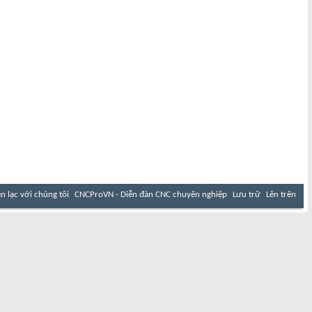
ên lạc với chúng tôi
CNCProVN - Diễn đàn CNC chuyên nghiệp
Lưu trữ
Lên trên