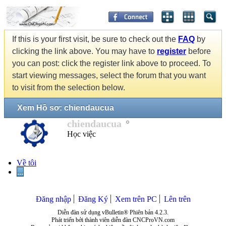
If this is your first visit, be sure to check out the
FAQ
by
clicking the link above. You may have to
register
before
you can post: click the register link above to proceed. To
start viewing messages, select the forum that you want
to visit from the selection below.
Xem Hồ sơ: chiendaucua
chiendaucua
Học việc
Về tôi
...
Đăng nhập
Đăng Ký
Xem trên PC
Lên trên
Diễn đàn sử dụng vBulletin® Phiên bản 4.2.3.
Phát triển bởi thành viên diễn đàn CNCProVN.com