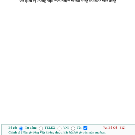
Ban quản trị không chịu trách nhiệm về nội dung do thành viên đăng.
Bộ gõ:
Tự động
TELEX
VNI
Tắt
[Ẩn Bộ Gõ - F12]
Chính tả | Nếu gõ tiếng Việt không được, hãy bật bộ gõ trên máy của bạn.