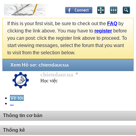
If this is your first visit, be sure to check out the
FAQ
by
clicking the link above. You may have to
register
before
you can post: click the register link above to proceed. To
start viewing messages, select the forum that you want
to visit from the selection below.
Xem Hồ sơ: chiendaucua
chiendaucua
Học việc
Về tôi
...
Thông tin cơ bản
Thống kê