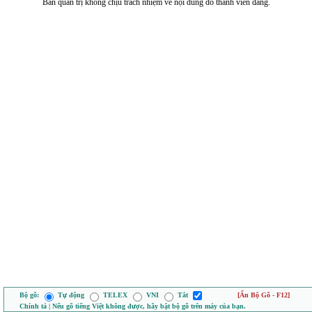
Ban quản trị không chịu trách nhiệm về nội dung do thành viên đăng.
Bộ gõ:
Tự động
TELEX
VNI
Tắt
[Ẩn Bộ Gõ - F12]
Chính tả | Nếu gõ tiếng Việt không được, hãy bật bộ gõ trên máy của bạn.