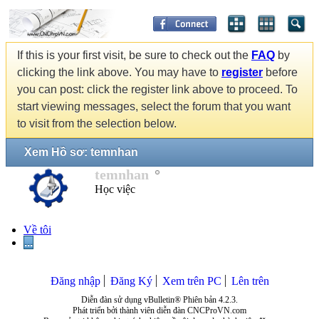
If this is your first visit, be sure to check out the
FAQ
by
clicking the link above. You may have to
register
before
you can post: click the register link above to proceed. To
start viewing messages, select the forum that you want
to visit from the selection below.
Xem Hồ sơ: temnhan
temnhan
Học việc
Về tôi
...
Đăng nhập
Đăng Ký
Xem trên PC
Lên trên
Diễn đàn sử dụng vBulletin® Phiên bản 4.2.3.
Phát triển bởi thành viên diễn đàn CNCProVN.com