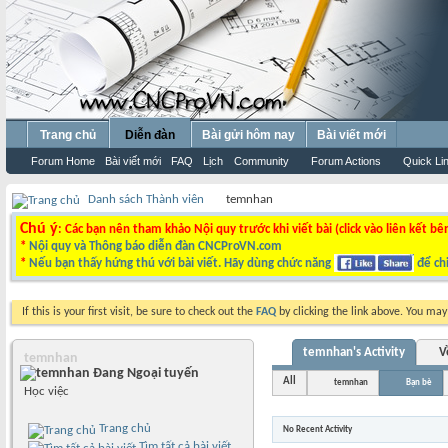
Trang chủ
Diễn đàn
Bài gửi hôm nay
Bài viết mới
Forum Home
Bài viết mới
FAQ
Lịch
Community
Forum Actions
Quick Li
Danh sách Thành viên
temnhan
Chú ý
: Các bạn nên tham khảo Nội quy trước khi viết bài (click vào liên kết bê
*
Nội quy và Thông báo diễn đàn CNCProVN.com
*
Nếu bạn thấy hứng thú với bài viết. Hãy dùng chức năng
để chi
If this is your first visit, be sure to check out the
FAQ
by clicking the link above. You ma
temnhan's Activity
V
temnhan
All
temnhan
Bạn bè
Học việc
Trang chủ
No Recent Activity
Tìm tất cả bài viết