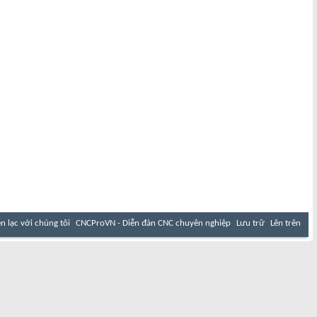
ên lạc với chúng tôi
CNCProVN - Diễn đàn CNC chuyên nghiệp
Lưu trữ
Lên trên