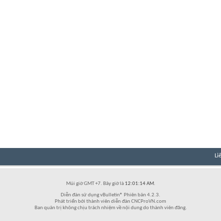
Li
Múi giờ GMT +7. Bây giờ là
12:01:14 AM
.
Diễn đàn sử dụng vBulletin® Phiên bản 4.2.3.
Phát triển bởi thành viên diễn đàn CNCProVN.com
Ban quản trị không chịu trách nhiệm về nội dung do thành viên đăng.