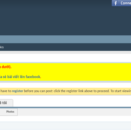
nks
n dưới).
a sẻ bài viết lên facebook
.
y have to
register
before you can post: click the register link above to proceed. To start view
ề tôi
Photos