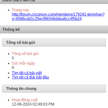
Danh sách liên hệ
Trang này
http://forum.cncprovn.com/members/179191-temnhan?
s=9586cdd1c35ecf96546ddea6cc4f5b24
Thống kê
Tổng số bài gửi
Tổng số bài gửi
0
Gửi mỗi ngày
0
Tìm tất cả bài viết
Tìm tất cả Bài bắt đầu
Thông tin chung
Hoạt động cuối
12-06-2024
02:49:03 PM