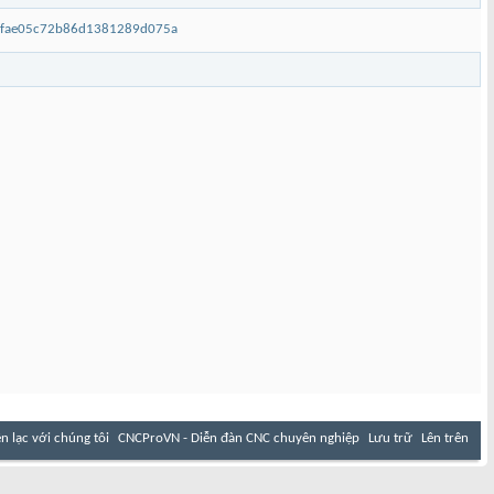
fbfae05c72b86d1381289d075a
ên lạc với chúng tôi
CNCProVN - Diễn đàn CNC chuyên nghiệp
Lưu trữ
Lên trên