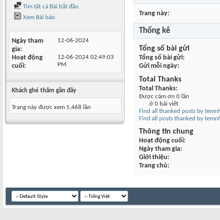
Tìm tất cả Bài bắt đầu
Trang này
Xem Bài báo
Thống kê
Ngày tham
12-06-2024
Tổng số bài gửi
gia
Hoạt động
12-06-2024
02:49:03
Tổng số bài gửi
PM
cuối
Gửi mỗi ngày
Total Thanks
Total Thanks
Khách ghé thăm gần đây
Được cám ơn 0 lần
ở 0 bài viết
Trang này được xem 5,468 lần
Find all thanked posts by temn
Find all posts thanked by temn
Thông tin chung
Hoạt động cuối
Ngày tham gia
Giới thiệu
Trang chủ