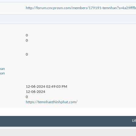
http://forum.cncprovn.com/members/179191-temnhan?s=4a29ff
0
0
0
han
han
12-06-2024
02:49:03 PM
12-06-2024
0
https://temnhanthinhphat.com/
Li