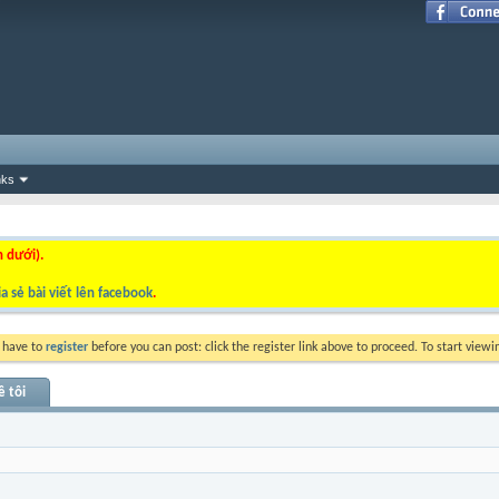
nks
n dưới).
a sẻ bài viết lên facebook
.
y have to
register
before you can post: click the register link above to proceed. To start view
ề tôi