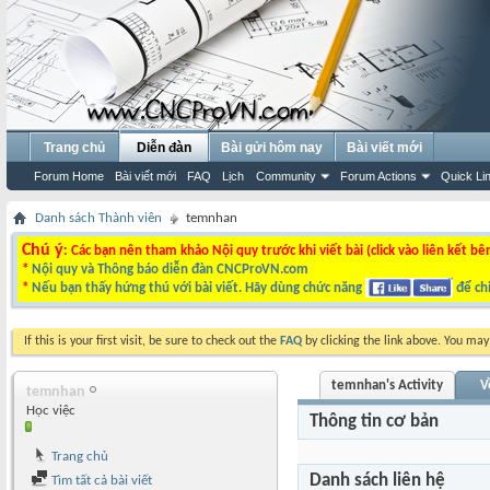
Trang chủ
Diễn đàn
Bài gửi hôm nay
Bài viết mới
Forum Home
Bài viết mới
FAQ
Lịch
Community
Forum Actions
Quick Li
Danh sách Thành viên
temnhan
Chú ý
: Các bạn nên tham khảo Nội quy trước khi viết bài (click vào liên kết bê
*
Nội quy và Thông báo diễn đàn CNCProVN.com
*
Nếu bạn thấy hứng thú với bài viết. Hãy dùng chức năng
để chi
If this is your first visit, be sure to check out the
FAQ
by clicking the link above. You ma
temnhan's Activity
V
temnhan
Học việc
Thông tin cơ bản
Trang chủ
Danh sách liên hệ
Tìm tất cả bài viết