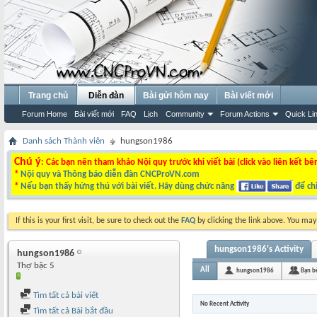
Trang chủ
Diễn đàn
Bài gửi hôm nay
Bài viết mới
Forum Home
Bài viết mới
FAQ
Lịch
Community
Forum Actions
Quick Li
Danh sách Thành viên
hungson1986
Chú ý
: Các bạn nên tham khảo Nội quy trước khi viết bài (click vào liên kết bê
*
Nội quy và Thông báo diễn đàn CNCProVN.com
*
Nếu bạn thấy hứng thú với bài viết. Hãy dùng chức năng
để chi
If this is your first visit, be sure to check out the
FAQ
by clicking the link above. You ma
hungson1986's Activity
hungson1986
Thợ bậc 5
All
hungson1986
Bạn b
Tìm tất cả bài viết
No Recent Activity
Tìm tất cả Bài bắt đầu