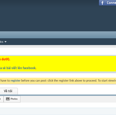
nks
n dưới).
a sẻ bài viết lên facebook
.
y have to
register
before you can post: click the register link above to proceed. To start view
Về tôi
è
Photos