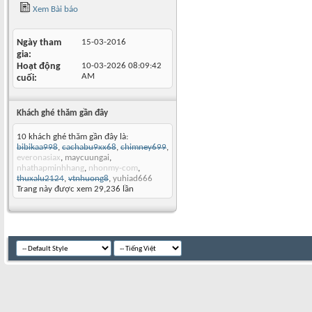
Xem Bài báo
Ngày tham
15-03-2016
gia
Hoạt động
10-03-2026
08:09:42
AM
cuối
Khách ghé thăm gần đây
10 khách ghé thăm gần đây là:
bibikaa998
,
cachabu9xx68
,
chimney699
,
everonasiax
,
maycuungai
,
nhathapminhhang
,
nhonmy-com
,
thuxalu2124
,
vtnhuong8
,
yuhiad666
Trang này được xem 29,236 lần