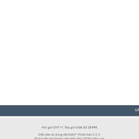
Li
Múi giờ GMT +7. Bây giờ là
06:33:18 PM
.
Diễn đàn sử dụng vBulletin® Phiên bản 4.2.3.
Phát triển bởi thành viên diễn đàn CNCProVN.com