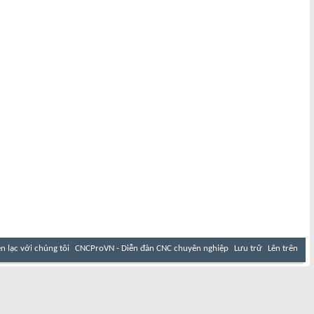
ên lạc với chúng tôi
CNCProVN - Diễn đàn CNC chuyên nghiệp
Lưu trữ
Lên trên