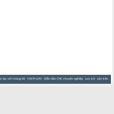
ên lạc với chúng tôi
CNCProVN - Diễn đàn CNC chuyên nghiệp
Lưu trữ
Lên trên