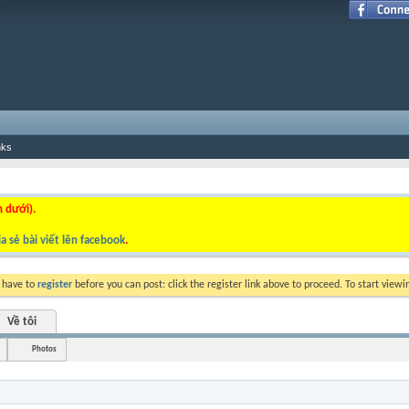
nks
n dưới).
a sẻ bài viết lên facebook
.
y have to
register
before you can post: click the register link above to proceed. To start view
Về tôi
Photos