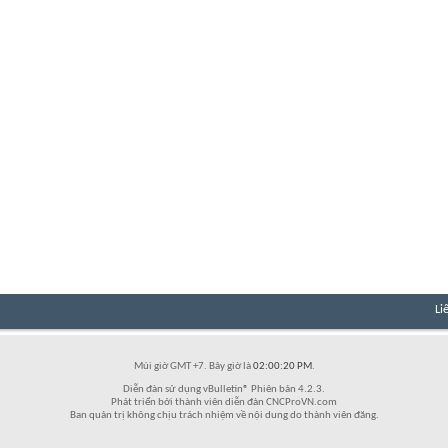
Li
Múi giờ GMT +7. Bây giờ là
02:00:20 PM
.
Diễn đàn sử dụng vBulletin® Phiên bản 4.2.3.
Phát triển bởi thành viên diễn đàn CNCProVN.com
Ban quản trị không chịu trách nhiệm về nội dung do thành viên đăng.