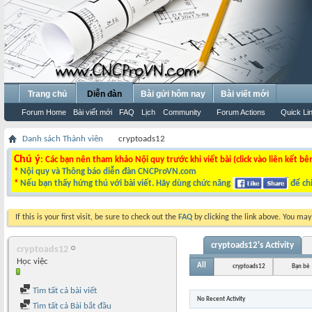
Trang chủ
Diễn đàn
Bài gửi hôm nay
Bài viết mới
Forum Home
Bài viết mới
FAQ
Lịch
Community
Forum Actions
Quick Li
Danh sách Thành viên
cryptoads12
Chú ý
: Các bạn nên tham khảo Nội quy trước khi viết bài (click vào liên kết bê
*
Nội quy và Thông báo diễn đàn CNCProVN.com
*
Nếu bạn thấy hứng thú với bài viết. Hãy dùng chức năng
để chi
If this is your first visit, be sure to check out the
FAQ
by clicking the link above. You ma
cryptoads12's Activity
cryptoads12
Học việc
All
cryptoads12
Bạn bè
Tìm tất cả bài viết
No Recent Activity
Tìm tất cả Bài bắt đầu