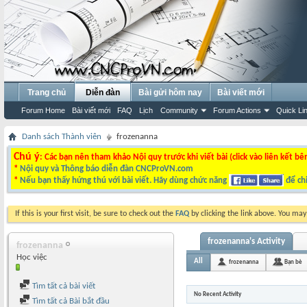
Trang chủ
Diễn đàn
Bài gửi hôm nay
Bài viết mới
Forum Home
Bài viết mới
FAQ
Lịch
Community
Forum Actions
Quick Li
Danh sách Thành viên
frozenanna
Chú ý
: Các bạn nên tham khảo Nội quy trước khi viết bài (click vào liên kết bê
*
Nội quy và Thông báo diễn đàn CNCProVN.com
*
Nếu bạn thấy hứng thú với bài viết. Hãy dùng chức năng
để chi
If this is your first visit, be sure to check out the
FAQ
by clicking the link above. You ma
frozenanna's Activity
frozenanna
Học việc
All
frozenanna
Bạn bè
Tìm tất cả bài viết
No Recent Activity
Tìm tất cả Bài bắt đầu