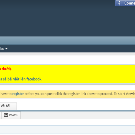
nks
n dưới).
a sẻ bài viết lên facebook
.
y have to
register
before you can post: click the register link above to proceed. To start view
Về tôi
Photos