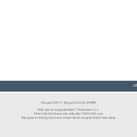
Li
Múi giờ GMT +7. Bây giờ là
11:27:15 PM
.
Diễn đàn sử dụng vBulletin® Phiên bản 4.2.3.
Phát triển bởi thành viên diễn đàn CNCProVN.com
Ban quản trị không chịu trách nhiệm về nội dung do thành viên đăng.