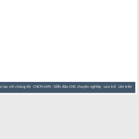
ên lạc với chúng tôi
CNCProVN - Diễn đàn CNC chuyên nghiệp
Lưu trữ
Lên trên