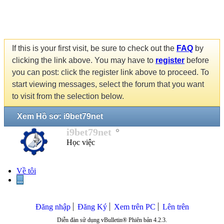
If this is your first visit, be sure to check out the
FAQ
by
clicking the link above. You may have to
register
before
you can post: click the register link above to proceed. To
start viewing messages, select the forum that you want
to visit from the selection below.
Xem Hồ sơ: i9bet79net
i9bet79net
Học việc
Về tôi
...
Đăng nhập
Đăng Ký
Xem trên PC
Lên trên
Diễn đàn sử dụng vBulletin® Phiên bản 4.2.3.