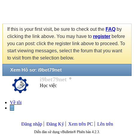
If this is your first visit, be sure to check out the
FAQ
by
clicking the link above. You may have to
register
before
you can post: click the register link above to proceed. To
start viewing messages, select the forum that you want
to visit from the selection below.
Xem Hồ sơ: i9bet79net
i9bet79net
Học việc
Về tôi
...
Đăng nhập
Đăng Ký
Xem trên PC
Lên trên
Diễn đàn sử dụng vBulletin® Phiên bản 4.2.3.