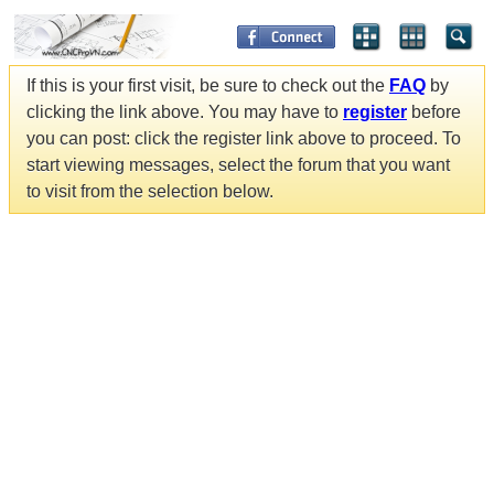
If this is your first visit, be sure to check out the
FAQ
by
clicking the link above. You may have to
register
before
you can post: click the register link above to proceed. To
start viewing messages, select the forum that you want
to visit from the selection below.