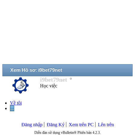
Xem Hồ sơ: i9bet79net
i9bet79net
Học việc
Về tôi
...
Đăng nhập
Đăng Ký
Xem trên PC
Lên trên
Diễn đàn sử dụng vBulletin® Phiên bản 4.2.3.