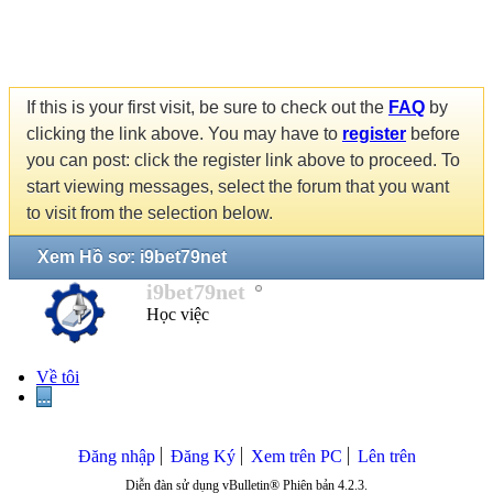
If this is your first visit, be sure to check out the
FAQ
by
clicking the link above. You may have to
register
before
you can post: click the register link above to proceed. To
start viewing messages, select the forum that you want
to visit from the selection below.
Xem Hồ sơ: i9bet79net
i9bet79net
Học việc
Về tôi
...
Đăng nhập
Đăng Ký
Xem trên PC
Lên trên
Diễn đàn sử dụng vBulletin® Phiên bản 4.2.3.