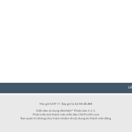
Li
Múi giờ GMT +7. Bây giờ là
12:44:30 AM
.
Diễn đàn sử dụng vBulletin® Phiên bản 4.2.3.
Phát triển bởi thành viên diễn đàn CNCProVN.com
Ban quản trị không chịu trách nhiệm về nội dung do thành viên đăng.