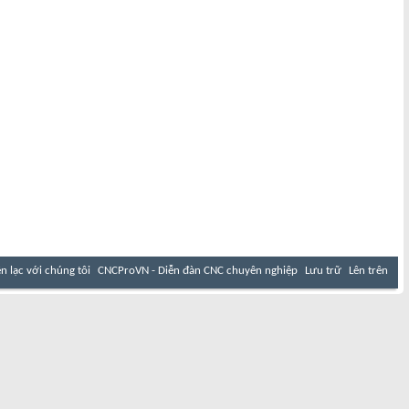
ên lạc với chúng tôi
CNCProVN - Diễn đàn CNC chuyên nghiệp
Lưu trữ
Lên trên