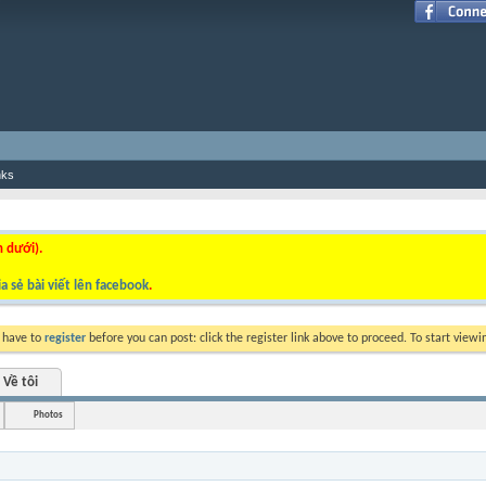
nks
n dưới).
a sẻ bài viết lên facebook
.
y have to
register
before you can post: click the register link above to proceed. To start view
Về tôi
Photos