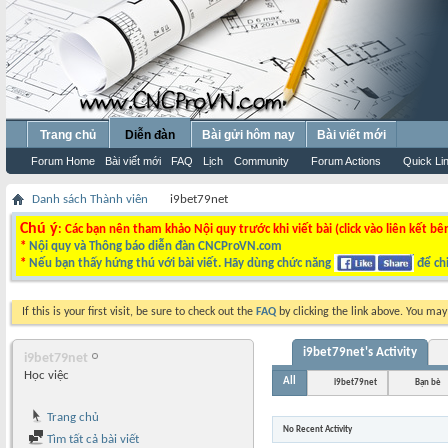
Trang chủ
Diễn đàn
Bài gửi hôm nay
Bài viết mới
Forum Home
Bài viết mới
FAQ
Lịch
Community
Forum Actions
Quick Li
Danh sách Thành viên
i9bet79net
Chú ý
: Các bạn nên tham khảo Nội quy trước khi viết bài (click vào liên kết bê
*
Nội quy và Thông báo diễn đàn CNCProVN.com
*
Nếu bạn thấy hứng thú với bài viết. Hãy dùng chức năng
để chi
If this is your first visit, be sure to check out the
FAQ
by clicking the link above. You ma
i9bet79net's Activity
i9bet79net
Học việc
All
i9bet79net
Bạn bè
Trang chủ
No Recent Activity
Tìm tất cả bài viết