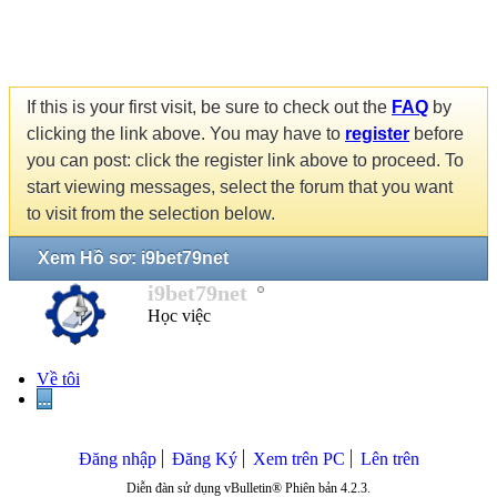
If this is your first visit, be sure to check out the
FAQ
by
clicking the link above. You may have to
register
before
you can post: click the register link above to proceed. To
start viewing messages, select the forum that you want
to visit from the selection below.
Xem Hồ sơ: i9bet79net
i9bet79net
Học việc
Về tôi
...
Đăng nhập
Đăng Ký
Xem trên PC
Lên trên
Diễn đàn sử dụng vBulletin® Phiên bản 4.2.3.