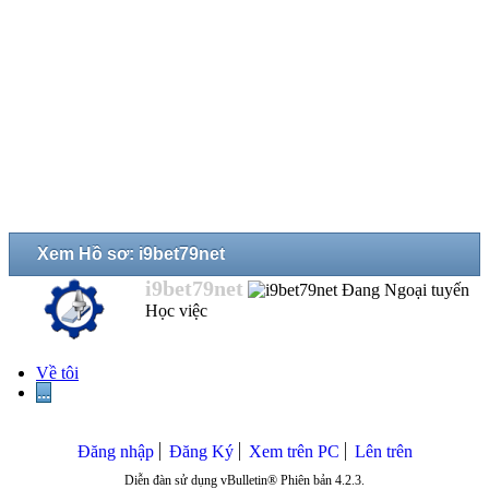
Xem Hồ sơ: i9bet79net
i9bet79net
Học việc
Về tôi
...
Đăng nhập
Đăng Ký
Xem trên PC
Lên trên
Diễn đàn sử dụng vBulletin® Phiên bản 4.2.3.