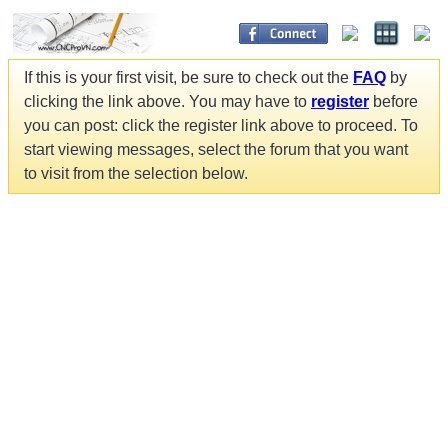
If this is your first visit, be sure to check out the
FAQ
by
clicking the link above. You may have to
register
before
you can post: click the register link above to proceed. To
start viewing messages, select the forum that you want
to visit from the selection below.