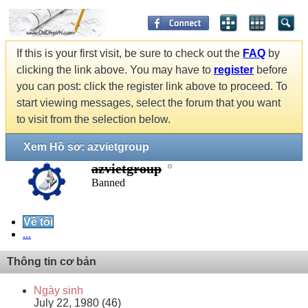
If this is your first visit, be sure to check out the
FAQ
by
clicking the link above. You may have to
register
before
you can post: click the register link above to proceed. To
start viewing messages, select the forum that you want
to visit from the selection below.
Xem Hồ sơ: azvietgroup
azvietgroup
Banned
Về tôi
...
Thông tin cơ bản
Ngày sinh
July 22, 1980 (46)