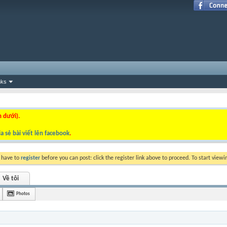
nks
n dưới).
a sẻ bài viết lên facebook
.
y have to
register
before you can post: click the register link above to proceed. To start view
Về tôi
Photos