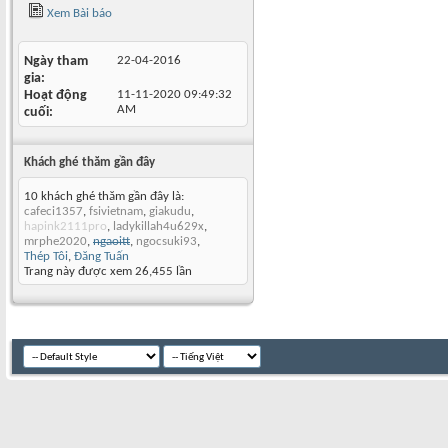
Xem Bài báo
Ngày tham
22-04-2016
gia
Hoạt động
11-11-2020
09:49:32
AM
cuối
Khách ghé thăm gần đây
10 khách ghé thăm gần đây là:
cafeci1357
,
fsivietnam
,
giakudu
,
hapink2111pro
,
ladykillah4u629x
,
mrphe2020
,
ngaoitt
,
ngocsuki93
,
Thép Tôi
,
Đăng Tuấn
Trang này được xem 26,455 lần