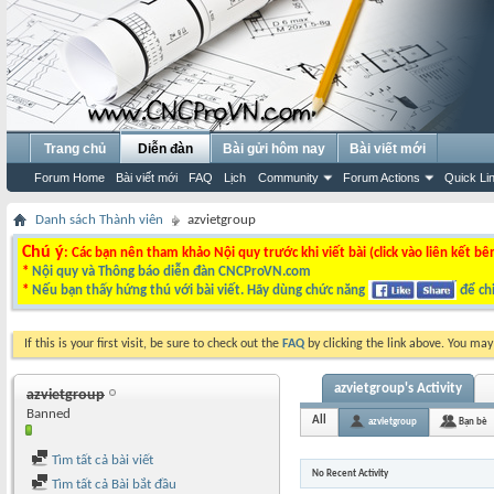
Trang chủ
Diễn đàn
Bài gửi hôm nay
Bài viết mới
Forum Home
Bài viết mới
FAQ
Lịch
Community
Forum Actions
Quick Li
Danh sách Thành viên
azvietgroup
Chú ý
: Các bạn nên tham khảo Nội quy trước khi viết bài (click vào liên kết bê
*
Nội quy và Thông báo diễn đàn CNCProVN.com
*
Nếu bạn thấy hứng thú với bài viết. Hãy dùng chức năng
để chi
If this is your first visit, be sure to check out the
FAQ
by clicking the link above. You ma
azvietgroup's Activity
azvietgroup
Banned
All
azvietgroup
Bạn bè
Tìm tất cả bài viết
No Recent Activity
Tìm tất cả Bài bắt đầu