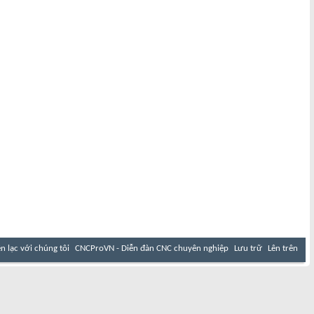
ên lạc với chúng tôi
CNCProVN - Diễn đàn CNC chuyên nghiệp
Lưu trữ
Lên trên