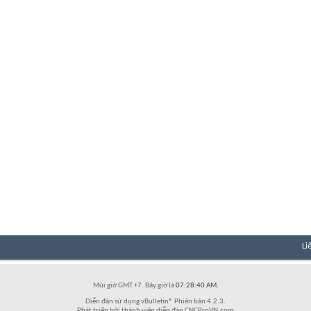
Li
Múi giờ GMT +7. Bây giờ là
07:28:40 AM
.
Diễn đàn sử dụng vBulletin® Phiên bản 4.2.3.
Phát triển bởi thành viên diễn đàn CNCProVN.com