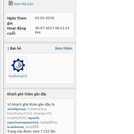
Xem Bài báo
Ngày tham
02-05-2016
gia
Hoạt động
30-07-2017
06:53:19
PM
cuối
1
Bạn bè
Xem thêm
hoahong102
Khách ghé thăm gần đây
10 khách ghé thăm gần đây là:
azvietgroup
,
Cameravina
,
huynhnhu9152
,
khangvo99
,
mrphe2020
,
ngaoitt
,
ngochuongseo19x2
,
tadep89ex
,
trandanne
,
zozo888
Trang này được xem 7,125 lần