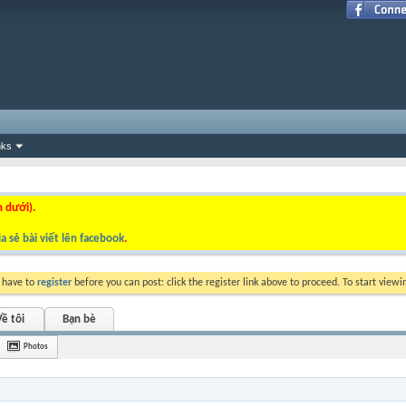
nks
n dưới).
a sẻ bài viết lên facebook
.
y have to
register
before you can post: click the register link above to proceed. To start view
ề tôi
Bạn bè
Photos