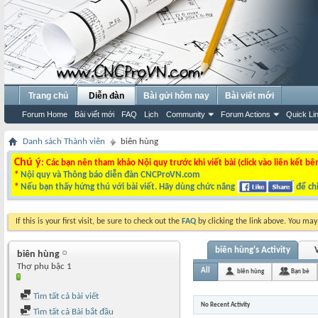
Trang chủ
Diễn đàn
Bài gửi hôm nay
Bài viết mới
Forum Home
Bài viết mới
FAQ
Lịch
Community
Forum Actions
Quick Li
Danh sách Thành viên
biên hùng
Chú ý
: Các bạn nên tham khảo Nội quy trước khi viết bài (click vào liên kết bê
*
Nội quy và Thông báo diễn đàn CNCProVN.com
*
Nếu bạn thấy hứng thú với bài viết. Hãy dùng chức năng
để chi
If this is your first visit, be sure to check out the
FAQ
by clicking the link above. You ma
biên hùng's Activity
V
biên hùng
Thợ phụ bậc 1
All
biên hùng
Bạn bè
Tìm tất cả bài viết
No Recent Activity
Tìm tất cả Bài bắt đầu