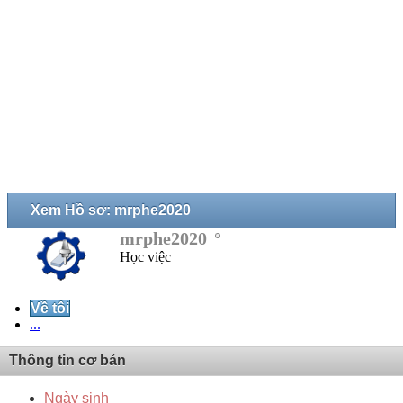
Xem Hồ sơ: mrphe2020
mrphe2020
Học việc
Về tôi
...
Thông tin cơ bản
Ngày sinh