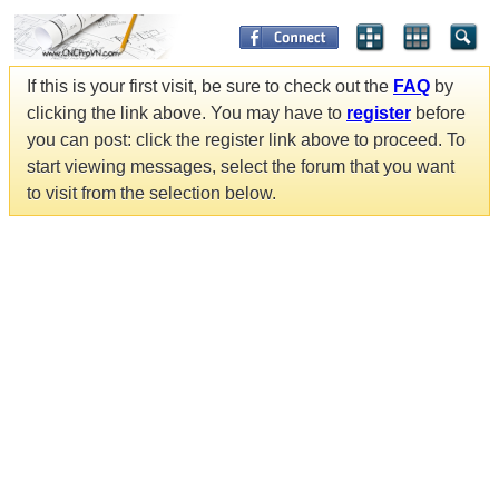
If this is your first visit, be sure to check out the
FAQ
by
clicking the link above. You may have to
register
before
you can post: click the register link above to proceed. To
start viewing messages, select the forum that you want
to visit from the selection below.