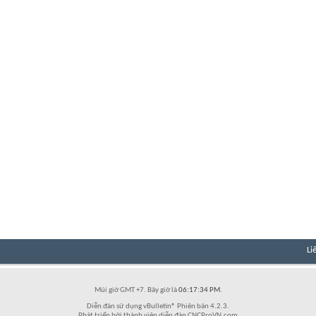
Li
Múi giờ GMT +7. Bây giờ là
06:17:34 PM
.
Diễn đàn sử dụng vBulletin® Phiên bản 4.2.3.
Phát triển bởi thành viên diễn đàn CNCProVN.com