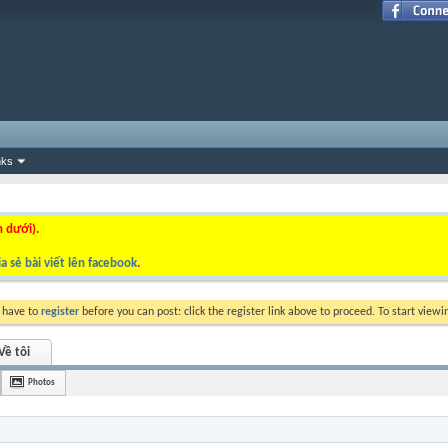
nks
n dưới).
a sẻ bài viết lên facebook
.
y have to
register
before you can post: click the register link above to proceed. To start view
Về tôi
Photos