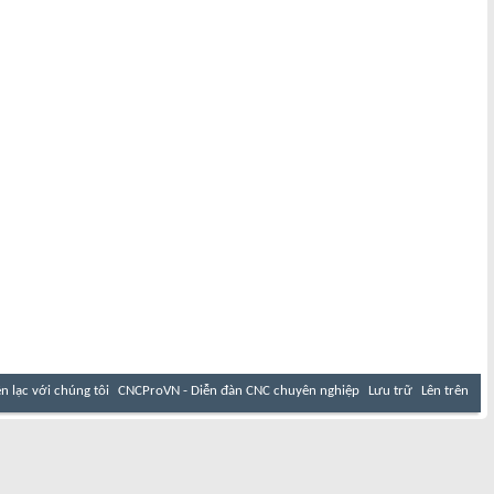
ên lạc với chúng tôi
CNCProVN - Diễn đàn CNC chuyên nghiệp
Lưu trữ
Lên trên