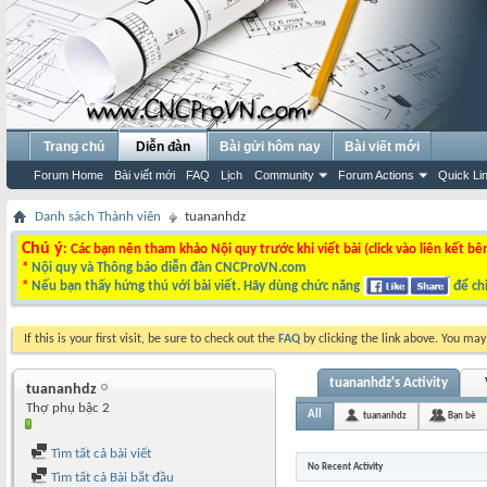
Trang chủ
Diễn đàn
Bài gửi hôm nay
Bài viết mới
Forum Home
Bài viết mới
FAQ
Lịch
Community
Forum Actions
Quick Li
Danh sách Thành viên
tuananhdz
Chú ý
: Các bạn nên tham khảo Nội quy trước khi viết bài (click vào liên kết bê
*
Nội quy và Thông báo diễn đàn CNCProVN.com
*
Nếu bạn thấy hứng thú với bài viết. Hãy dùng chức năng
để chi
If this is your first visit, be sure to check out the
FAQ
by clicking the link above. You ma
tuananhdz's Activity
tuananhdz
Thợ phụ bậc 2
All
tuananhdz
Bạn bè
Tìm tất cả bài viết
No Recent Activity
Tìm tất cả Bài bắt đầu