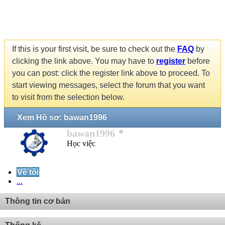
If this is your first visit, be sure to check out the
FAQ
by
clicking the link above. You may have to
register
before
you can post: click the register link above to proceed. To
start viewing messages, select the forum that you want
to visit from the selection below.
Xem Hồ sơ: bawan1996
bawan1996
Học việc
Về tôi
...
Thông tin cơ bản