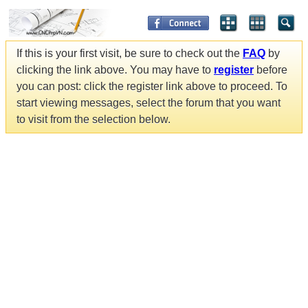
If this is your first visit, be sure to check out the
FAQ
by
clicking the link above. You may have to
register
before
you can post: click the register link above to proceed. To
start viewing messages, select the forum that you want
to visit from the selection below.