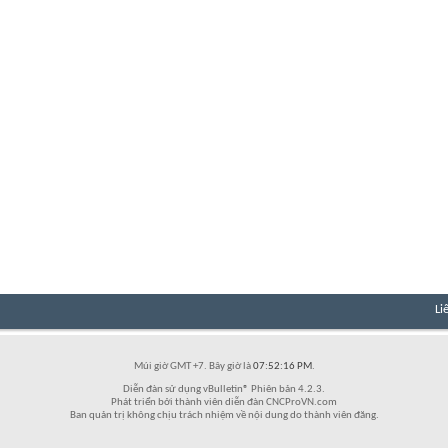
Li
Múi giờ GMT +7. Bây giờ là
07:52:16 PM
.
Diễn đàn sử dụng vBulletin® Phiên bản 4.2.3.
Phát triển bởi thành viên diễn đàn CNCProVN.com
Ban quản trị không chịu trách nhiệm về nội dung do thành viên đăng.