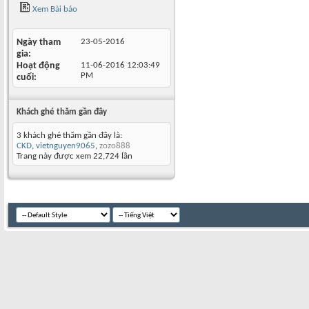
Xem Bài báo
Ngày tham
23-05-2016
gia
Hoạt động
11-06-2016
12:03:49
PM
cuối
Khách ghé thăm gần đây
3 khách ghé thăm gần đây là:
CKD
,
vietnguyen9065
,
zozo888
Trang này được xem 22,724 lần