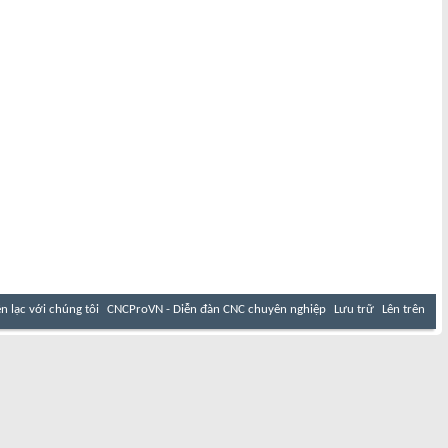
ên lạc với chúng tôi
CNCProVN - Diễn đàn CNC chuyên nghiệp
Lưu trữ
Lên trên