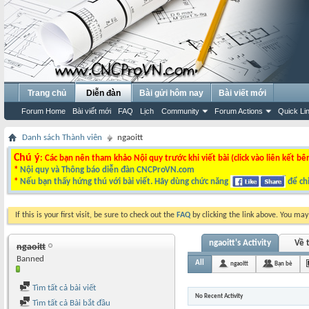
Trang chủ
Diễn đàn
Bài gửi hôm nay
Bài viết mới
Forum Home
Bài viết mới
FAQ
Lịch
Community
Forum Actions
Quick Li
Danh sách Thành viên
ngaoitt
Chú ý
: Các bạn nên tham khảo Nội quy trước khi viết bài (click vào liên kết bê
*
Nội quy và Thông báo diễn đàn CNCProVN.com
*
Nếu bạn thấy hứng thú với bài viết. Hãy dùng chức năng
để chi
If this is your first visit, be sure to check out the
FAQ
by clicking the link above. You ma
ngaoitt's Activity
Về t
ngaoitt
Banned
All
ngaoitt
Bạn bè
Tìm tất cả bài viết
No Recent Activity
Tìm tất cả Bài bắt đầu