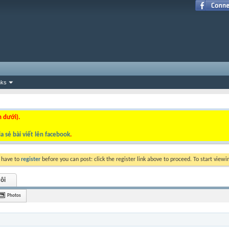
nks
n dưới).
a sẻ bài viết lên facebook
.
y have to
register
before you can post: click the register link above to proceed. To start view
ôi
Photos