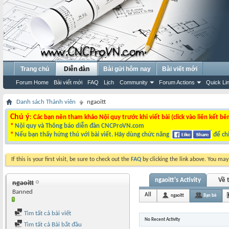
Trang chủ
Diễn đàn
Bài gửi hôm nay
Bài viết mới
Forum Home
Bài viết mới
FAQ
Lịch
Community
Forum Actions
Quick Li
Danh sách Thành viên
ngaoitt
Chú ý
: Các bạn nên tham khảo Nội quy trước khi viết bài (click vào liên kết bê
*
Nội quy và Thông báo diễn đàn CNCProVN.com
*
Nếu bạn thấy hứng thú với bài viết. Hãy dùng chức năng
để chi
If this is your first visit, be sure to check out the
FAQ
by clicking the link above. You ma
ngaoitt's Activity
Về t
ngaoitt
Banned
All
ngaoitt
Bạn bè
Tìm tất cả bài viết
No Recent Activity
Tìm tất cả Bài bắt đầu