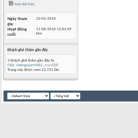
Xem Bài báo
Ngày tham
23-05-2016
gia
Hoạt động
11-06-2016
12:03:49
PM
cuối
Khách ghé thăm gần đây
3 khách ghé thăm gần đây là:
CKD
,
vietnguyen9065
,
zozo888
Trang này được xem 22,721 lần