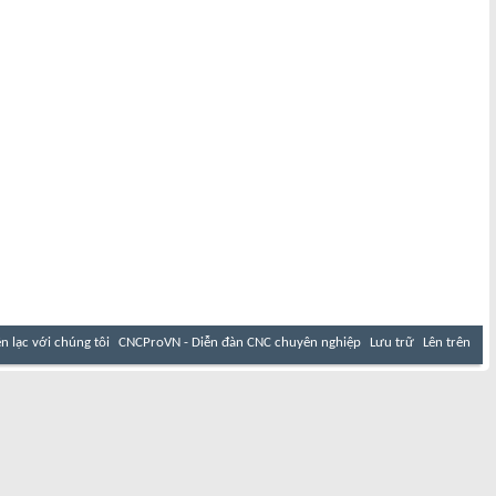
ên lạc với chúng tôi
CNCProVN - Diễn đàn CNC chuyên nghiệp
Lưu trữ
Lên trên