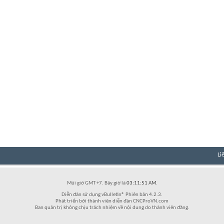
Li
Múi giờ GMT +7. Bây giờ là
03:11:51 AM
.
Diễn đàn sử dụng vBulletin® Phiên bản 4.2.3.
Phát triển bởi thành viên diễn đàn CNCProVN.com
Ban quản trị không chịu trách nhiệm về nội dung do thành viên đăng.