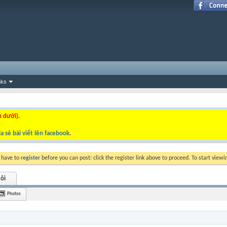
nks
n dưới).
a sẻ bài viết lên facebook
.
y have to
register
before you can post: click the register link above to proceed. To start view
ôi
Photos