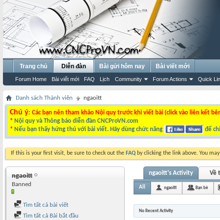
Trang chủ
Diễn đàn
Bài gửi hôm nay
Bài viết mới
Forum Home
Bài viết mới
FAQ
Lịch
Community
Forum Actions
Quick Li
Danh sách Thành viên
ngaoitt
Chú ý
: Các bạn nên tham khảo Nội quy trước khi viết bài (click vào liên kết bê
*
Nội quy và Thông báo diễn đàn CNCProVN.com
*
Nếu bạn thấy hứng thú với bài viết. Hãy dùng chức năng
để chi
If this is your first visit, be sure to check out the
FAQ
by clicking the link above. You ma
ngaoitt's Activity
Về t
ngaoitt
Banned
All
ngaoitt
Bạn bè
Tìm tất cả bài viết
No Recent Activity
Tìm tất cả Bài bắt đầu