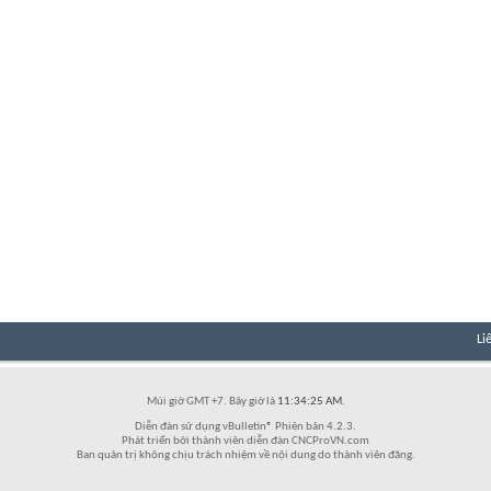
Li
Múi giờ GMT +7. Bây giờ là
11:34:25 AM
.
Diễn đàn sử dụng vBulletin® Phiên bản 4.2.3.
Phát triển bởi thành viên diễn đàn CNCProVN.com
Ban quản trị không chịu trách nhiệm về nội dung do thành viên đăng.