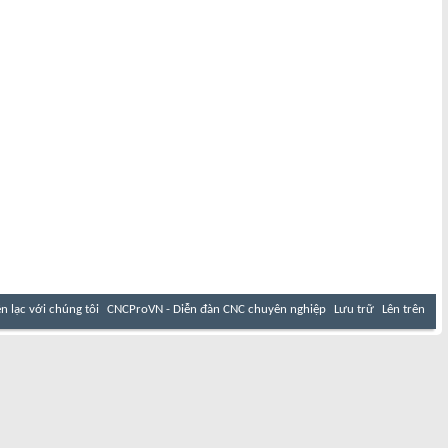
ên lạc với chúng tôi
CNCProVN - Diễn đàn CNC chuyên nghiệp
Lưu trữ
Lên trên