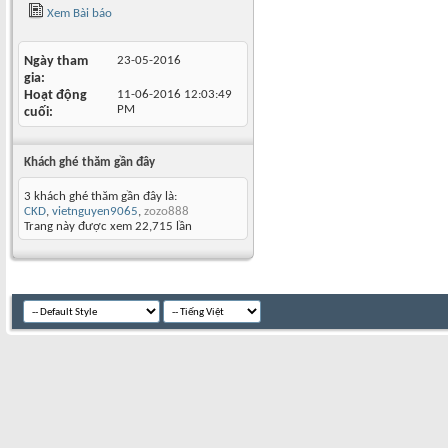
Xem Bài báo
Ngày tham
23-05-2016
gia
Hoạt động
11-06-2016
12:03:49
PM
cuối
Khách ghé thăm gần đây
3 khách ghé thăm gần đây là:
CKD
,
vietnguyen9065
,
zozo888
Trang này được xem 22,715 lần