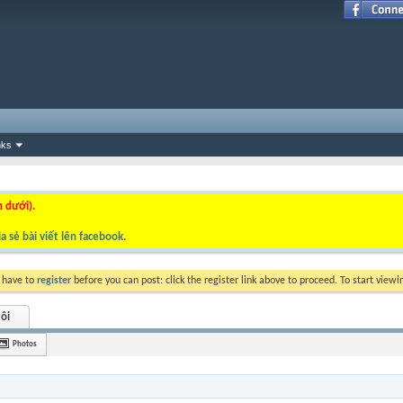
nks
n dưới).
a sẻ bài viết lên facebook
.
y have to
register
before you can post: click the register link above to proceed. To start view
ôi
Photos