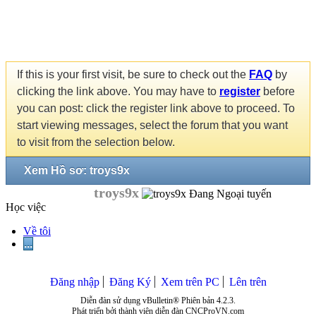
If this is your first visit, be sure to check out the
FAQ
by
clicking the link above. You may have to
register
before
you can post: click the register link above to proceed. To
start viewing messages, select the forum that you want
to visit from the selection below.
Xem Hồ sơ: troys9x
troys9x
Học việc
Về tôi
...
Đăng nhập
Đăng Ký
Xem trên PC
Lên trên
Diễn đàn sử dụng vBulletin® Phiên bản 4.2.3.
Phát triển bởi thành viên diễn đàn CNCProVN.com