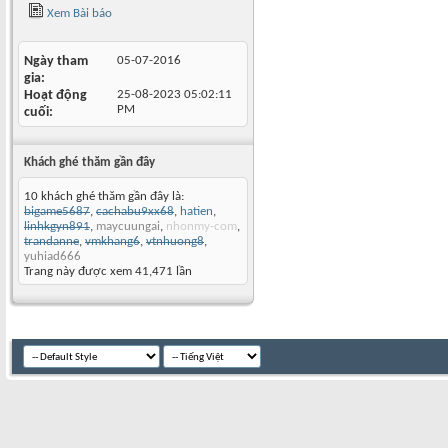
Xem Bài báo
Ngày tham
05-07-2016
gia
Hoạt động
25-08-2023
05:02:11
PM
cuối
Khách ghé thăm gần đây
10 khách ghé thăm gần đây là:
bigame5687
,
cachabu9xx68
,
hatien
,
linhkgyn891
,
maycuungai
,
nhonmy-com
,
trandanne
,
vmkhang6
,
vtnhuong8
,
yuhiad666
Trang này được xem 41,471 lần