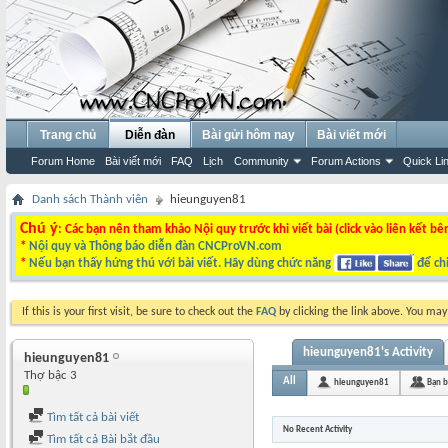
Trang chủ
Diễn đàn
Bài gửi hôm nay
Bài viết mới
Forum Home
Bài viết mới
FAQ
Lịch
Community
Forum Actions
Quick Li
Danh sách Thành viên
hieunguyen81
Chú ý
: Các bạn nên tham khảo Nội quy trước khi viết bài (click vào liên kết bê
*
Nội quy và Thông báo diễn đàn CNCProVN.com
*
Nếu bạn thấy hứng thú với bài viết. Hãy dùng chức năng
để chi
If this is your first visit, be sure to check out the
FAQ
by clicking the link above. You ma
hieunguyen81's Activity
hieunguyen81
Thợ bậc 3
All
hieunguyen81
Bạn 
Tìm tất cả bài viết
No Recent Activity
Tìm tất cả Bài bắt đầu