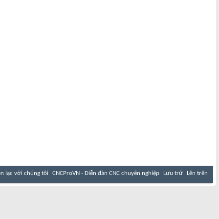
ên lạc với chúng tôi
CNCProVN - Diễn đàn CNC chuyên nghiệp
Lưu trữ
Lên trên