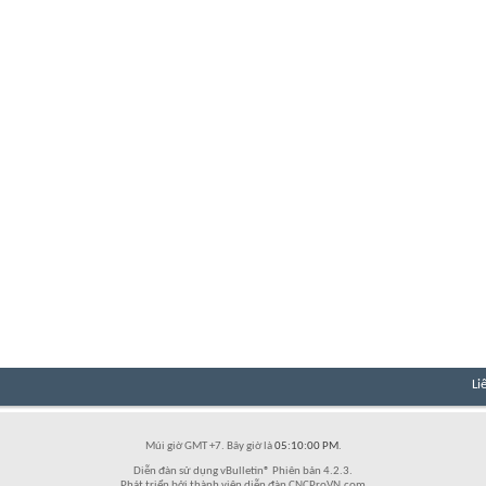
Li
Múi giờ GMT +7. Bây giờ là
05:10:00 PM
.
Diễn đàn sử dụng vBulletin® Phiên bản 4.2.3.
Phát triển bởi thành viên diễn đàn CNCProVN.com