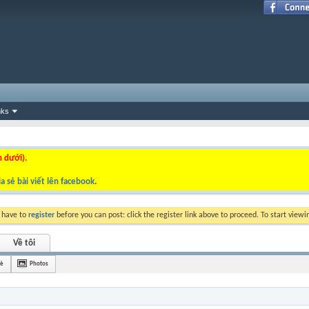
nks
n dưới).
a sẻ bài viết lên facebook
.
y have to
register
before you can post: click the register link above to proceed. To start view
Về tôi
bè
Photos