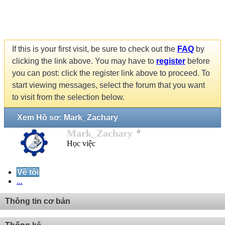
If this is your first visit, be sure to check out the
FAQ
by
clicking the link above. You may have to
register
before
you can post: click the register link above to proceed. To
start viewing messages, select the forum that you want
to visit from the selection below.
Xem Hồ sơ: Mark_Zachary
Mark_Zachary
Học việc
Về tôi
...
Thông tin cơ bản