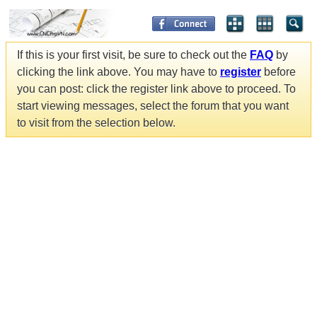
If this is your first visit, be sure to check out the
FAQ
by
clicking the link above. You may have to
register
before
you can post: click the register link above to proceed. To
start viewing messages, select the forum that you want
to visit from the selection below.