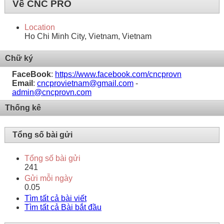
Về CNC PRO
Location
Ho Chi Minh City, Vietnam, Vietnam
Chữ ký
FaceBook
:
https://www.facebook.com/cncprovn
Email
:
cncprovietnam@gmail.com
-
admin@cncprovn.com
Thống kê
Tổng số bài gửi
Tổng số bài gửi
241
Gửi mỗi ngày
0.05
Tìm tất cả bài viết
Tìm tất cả Bài bắt đầu