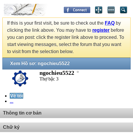
If this is your first visit, be sure to check out the
FAQ
by
clicking the link above. You may have to
register
before
you can post: click the register link above to proceed. To
start viewing messages, select the forum that you want
to visit from the selection below.
Xem Hồ sơ: ngochieu5522
ngochieu5522
Thợ bậc 3
Về tôi
...
Thông tin cơ bản
Chữ ký