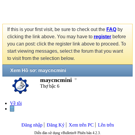
If this is your first visit, be sure to check out the
FAQ
by
clicking the link above. You may have to
register
before
you can post: click the register link above to proceed. To
start viewing messages, select the forum that you want
to visit from the selection below.
Xem Hồ sơ: maycncmini
maycncmini
Thợ bậc 6
Về tôi
...
Đăng nhập
Đăng Ký
Xem trên PC
Lên trên
Diễn đàn sử dụng vBulletin® Phiên bản 4.2.3.