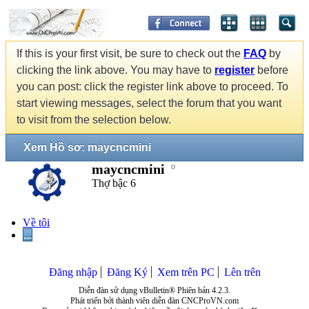
If this is your first visit, be sure to check out the
FAQ
by
clicking the link above. You may have to
register
before
you can post: click the register link above to proceed. To
start viewing messages, select the forum that you want
to visit from the selection below.
Xem Hồ sơ: maycncmini
maycncmini
Thợ bậc 6
Về tôi
...
Đăng nhập
Đăng Ký
Xem trên PC
Lên trên
Diễn đàn sử dụng vBulletin® Phiên bản 4.2.3.
Phát triển bởi thành viên diễn đàn CNCProVN.com