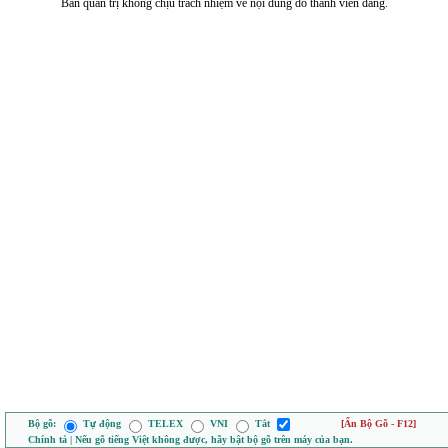
Ban quản trị không chịu trách nhiệm về nội dung do thành viên đăng.
Bộ gõ:
Tự động
TELEX
VNI
Tắt
[Ẩn Bộ Gõ - F12]
Chính tả | Nếu gõ tiếng Việt không được, hãy bật bộ gõ trên máy của bạn.