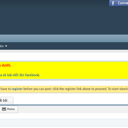
nks
n dưới).
a sẻ bài viết lên facebook
.
y have to
register
before you can post: click the register link above to proceed. To start view
ề tôi
Photos