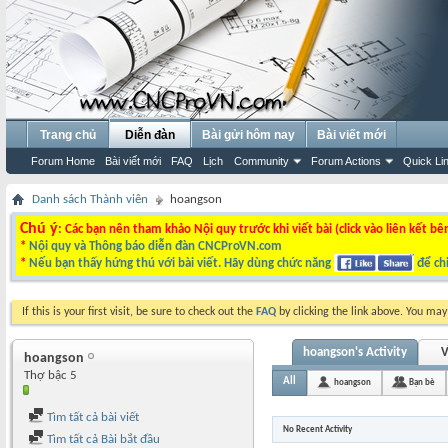
Trang chủ
Diễn đàn
Bài gửi hôm nay
Bài viết mới
Forum Home
Bài viết mới
FAQ
Lịch
Community
Forum Actions
Quick Li
Danh sách Thành viên
hoangson
Chú ý
: Các bạn nên tham khảo Nội quy trước khi viết bài (click vào liên kết bê
*
Nội quy và Thông báo diễn đàn CNCProVN.com
*
Nếu bạn thấy hứng thú với bài viết. Hãy dùng chức năng
để chi
If this is your first visit, be sure to check out the
FAQ
by clicking the link above. You ma
hoangson's Activity
V
hoangson
Thợ bậc 5
All
hoangson
Bạn bè
Tìm tất cả bài viết
No Recent Activity
Tìm tất cả Bài bắt đầu