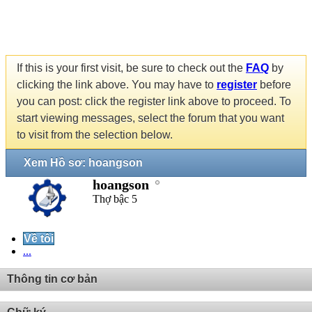
If this is your first visit, be sure to check out the
FAQ
by
clicking the link above. You may have to
register
before
you can post: click the register link above to proceed. To
start viewing messages, select the forum that you want
to visit from the selection below.
Xem Hồ sơ: hoangson
hoangson
Thợ bậc 5
Về tôi
...
Thông tin cơ bản