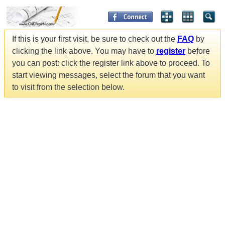
If this is your first visit, be sure to check out the
FAQ
by
clicking the link above. You may have to
register
before
you can post: click the register link above to proceed. To
start viewing messages, select the forum that you want
to visit from the selection below.