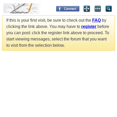
If this is your first visit, be sure to check out the
FAQ
by
clicking the link above. You may have to
register
before
you can post: click the register link above to proceed. To
start viewing messages, select the forum that you want
to visit from the selection below.