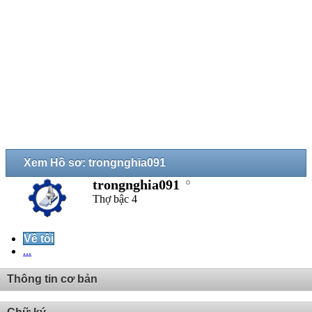
Xem Hồ sơ: trongnghia091
trongnghia091
Thợ bậc 4
Về tôi
...
Thông tin cơ bản