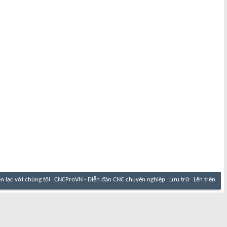
ên lạc với chúng tôi
CNCProVN - Diễn đàn CNC chuyên nghiệp
Lưu trữ
Lên trên