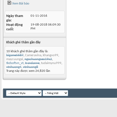
Xem Bài báo
Ngày tham
01-11-2016
gia
Hoạt động
19-08-2018
06:09:30
PM
cuối
Khách ghé thăm gần đây
10 khách ghé thăm gần đây là:
bigame5687
,
Cameravina
,
khangvo99
,
maycuungai
,
ngochuongseo19x2
,
tkdsoftvn_vt
,
trandanne
,
tudaimynu999
,
vtnhuong4
,
vtnhuong8
Trang này được xem 24,820 lần