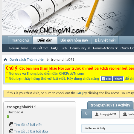
Trang chủ
Diễn đàn
Bài gửi hôm nay
Bài viết mới
Forum Home
Bài viết mới
FAQ
Lịch
Community
Forum Actions
Quick Li
Danh sách Thành viên
trongnghia091
Chú ý
: Các bạn nên tham khảo Nội quy trước khi viết bài (click vào liên kết bê
*
Nội quy và Thông báo diễn đàn CNCProVN.com
*
Nếu bạn thấy hứng thú với bài viết. Hãy dùng chức năng
để chi
If this is your first visit, be sure to check out the
FAQ
by clicking the link above. You ma
trongnghia091's Activity
trongnghia091
Thợ bậc 4
All
trongnghia091
Bạn 
Tìm tất cả bài viết
No Recent Activity
Tìm tất cả Bài bắt đầu