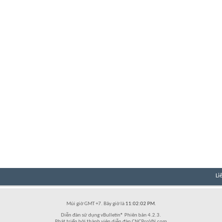
Li
Múi giờ GMT +7. Bây giờ là
11:02:02 PM
.
Diễn đàn sử dụng vBulletin® Phiên bản 4.2.3.
Phát triển bởi thành viên diễn đàn CNCProVN.com