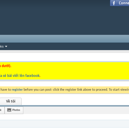
nks
n dưới).
a sẻ bài viết lên facebook
.
y have to
register
before you can post: click the register link above to proceed. To start view
Về tôi
bè
Photos