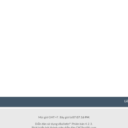
Li
Múi giờ GMT +7. Bây giờ là
07:07:16 PM
.
Diễn đàn sử dụng vBulletin® Phiên bản 4.2.3.
Phát triển bởi thành viên diễn đàn CNCProVN.com