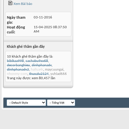
Xem Bài báo
Ngày tham
03-11-2016
gia
Hoạt động
15-04-2025
08:37:50
AM
cuối
Khách ghé thăm gần đây
10 khách ghé thăm gần đây là:
bibikaa998
,
cachabu9xx68
,
decorbanghieu
,
dinhphanadv
,
dinhphanadv2
,
hailua4r
,
maycuungai
,
nhonmy-com
,
thuxalu2124
,
yuhiad666
Trang này được xem 80,457 lần