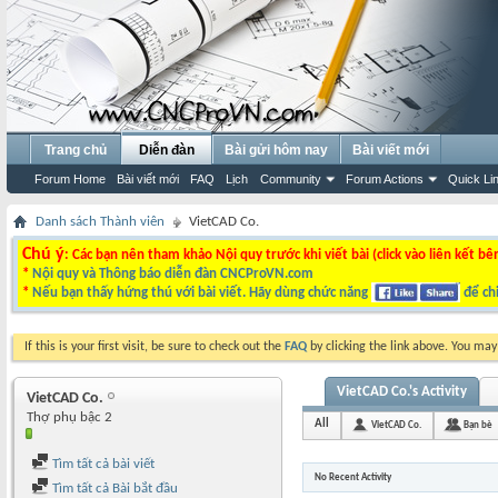
Trang chủ
Diễn đàn
Bài gửi hôm nay
Bài viết mới
Forum Home
Bài viết mới
FAQ
Lịch
Community
Forum Actions
Quick Li
Danh sách Thành viên
VietCAD Co.
Chú ý
: Các bạn nên tham khảo Nội quy trước khi viết bài (click vào liên kết bê
*
Nội quy và Thông báo diễn đàn CNCProVN.com
*
Nếu bạn thấy hứng thú với bài viết. Hãy dùng chức năng
để chi
If this is your first visit, be sure to check out the
FAQ
by clicking the link above. You ma
VietCAD Co.'s Activity
VietCAD Co.
Thợ phụ bậc 2
All
VietCAD Co.
Bạn bè
Tìm tất cả bài viết
No Recent Activity
Tìm tất cả Bài bắt đầu