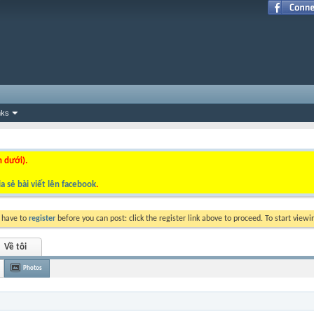
nks
n dưới).
a sẻ bài viết lên facebook
.
y have to
register
before you can post: click the register link above to proceed. To start view
Về tôi
Photos