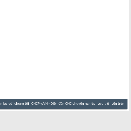
ên lạc với chúng tôi
CNCProVN - Diễn đàn CNC chuyên nghiệp
Lưu trữ
Lên trên