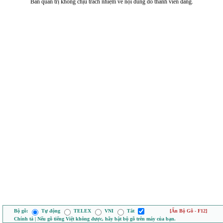
Ban quản trị không chịu trách nhiệm về nội dung do thành viên đăng.
Bộ gõ:
Tự động
TELEX
VNI
Tắt
[Ẩn Bộ Gõ - F12]
Chính tả | Nếu gõ tiếng Việt không được, hãy bật bộ gõ trên máy của bạn.