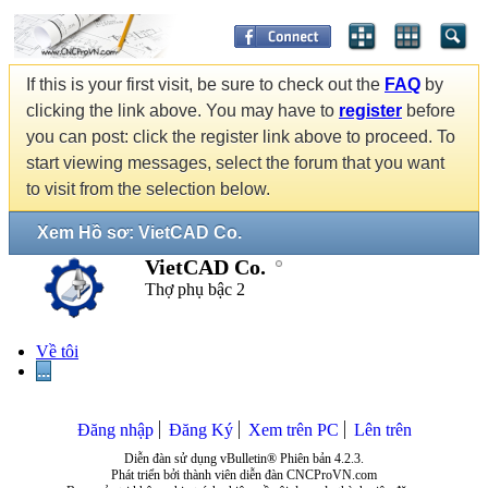
If this is your first visit, be sure to check out the
FAQ
by
clicking the link above. You may have to
register
before
you can post: click the register link above to proceed. To
start viewing messages, select the forum that you want
to visit from the selection below.
Xem Hồ sơ: VietCAD Co.
VietCAD Co.
Thợ phụ bậc 2
Về tôi
...
Đăng nhập
Đăng Ký
Xem trên PC
Lên trên
Diễn đàn sử dụng vBulletin® Phiên bản 4.2.3.
Phát triển bởi thành viên diễn đàn CNCProVN.com