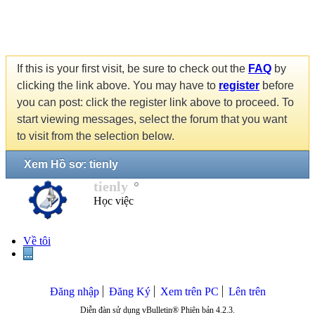
If this is your first visit, be sure to check out the
FAQ
by
clicking the link above. You may have to
register
before
you can post: click the register link above to proceed. To
start viewing messages, select the forum that you want
to visit from the selection below.
Xem Hồ sơ: tienly
tienly
Học việc
Về tôi
...
Đăng nhập
Đăng Ký
Xem trên PC
Lên trên
Diễn đàn sử dụng vBulletin® Phiên bản 4.2.3.