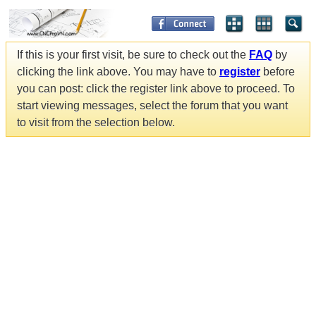
If this is your first visit, be sure to check out the
FAQ
by
clicking the link above. You may have to
register
before
you can post: click the register link above to proceed. To
start viewing messages, select the forum that you want
to visit from the selection below.