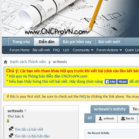
Trang chủ
Diễn đàn
Bài gửi hôm nay
Bài viết mới
Forum Home
Bài viết mới
FAQ
Lịch
Community
Forum Actions
Quick Li
Danh sách Thành viên
writewin
Chú ý
: Các bạn nên tham khảo Nội quy trước khi viết bài (click vào liên kết bê
*
Nội quy và Thông báo diễn đàn CNCProVN.com
*
Nếu bạn thấy hứng thú với bài viết. Hãy dùng chức năng
để chi
If this is your first visit, be sure to check out the
FAQ
by clicking the link above. You ma
writewin's Activity
Tin
writewin
Thợ bậc 6
All
writewin
Bạn bè
Tìm tất cả bài viết
No Recent Activity
Tìm tất cả Bài bắt đầu