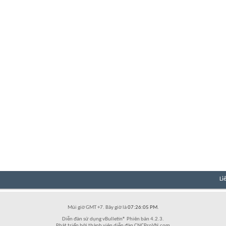
Li
Múi giờ GMT +7. Bây giờ là
07:26:05 PM
.
Diễn đàn sử dụng vBulletin® Phiên bản 4.2.3.
Phát triển bởi thành viên diễn đàn CNCProVN.com