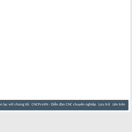
ên lạc với chúng tôi
CNCProVN - Diễn đàn CNC chuyên nghiệp
Lưu trữ
Lên trên