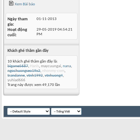
Xem Bài báo
Ngày tham
01-11-2013
gia
Hoạt động
29-05-2019
04:54:21
PM
cuối
Khách ghé thăm gần đây
10 khách ghé thăm gần đây là:
bigame5687
,
Hanls
,
maycuungai
,
nana
,
ngochuongseo19x2
,
nhonmy-com
,
trandanne
,
vtnh1992
,
vtnhuong4
,
yuhiad666
Trang này được xem 49,170 lần