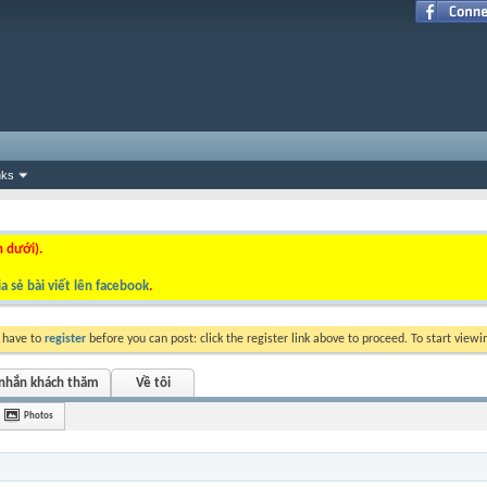
nks
n dưới).
a sẻ bài viết lên facebook
.
y have to
register
before you can post: click the register link above to proceed. To start view
 nhắn khách thăm
Về tôi
Photos