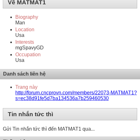
Về MATMAT1
Biography
Man
Location
Usa
Interests
mgSpavyGD
Occupation
Usa
Danh sách liên hệ
Trang này
http://forum.cncprovn.com/members/22073-MATMAT1?
s=ec38d91fe5d7ba134536a7b259460530
Tin nhắn tức thì
Gửi Tin nhắn tức thì đến MATMAT1 qua...