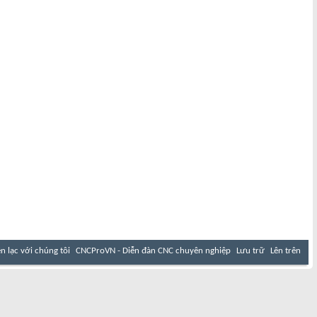
ên lạc với chúng tôi
CNCProVN - Diễn đàn CNC chuyên nghiệp
Lưu trữ
Lên trên