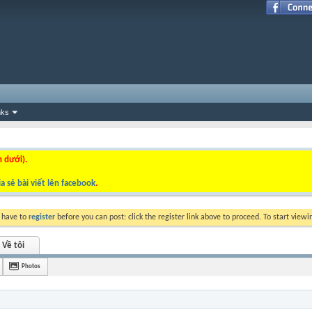
nks
n dưới).
a sẻ bài viết lên facebook
.
y have to
register
before you can post: click the register link above to proceed. To start view
Về tôi
Photos