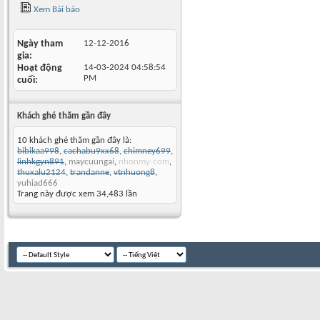
Xem Bài báo
Ngày tham
12-12-2016
gia
Hoạt động
14-03-2024
04:58:54
PM
cuối
Khách ghé thăm gần đây
10 khách ghé thăm gần đây là:
bibikaa998
,
cachabu9xx68
,
chimney699
,
linhkgyn891
,
maycuungai
,
nhonmy-com
,
thuxalu2124
,
trandanne
,
vtnhuong8
,
yuhiad666
Trang này được xem 34,483 lần