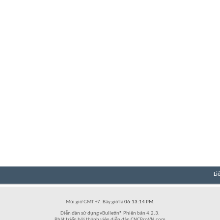
Li
Múi giờ GMT +7. Bây giờ là
06:13:14 PM
.
Diễn đàn sử dụng vBulletin® Phiên bản 4.2.3.
Phát triển bởi thành viên diễn đàn CNCProVN.com