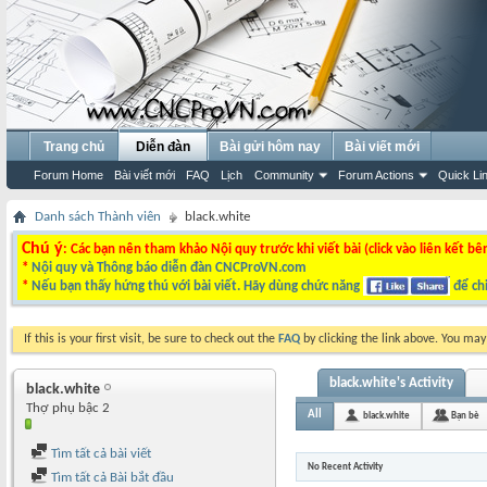
Trang chủ
Diễn đàn
Bài gửi hôm nay
Bài viết mới
Forum Home
Bài viết mới
FAQ
Lịch
Community
Forum Actions
Quick Li
Danh sách Thành viên
black.white
Chú ý
: Các bạn nên tham khảo Nội quy trước khi viết bài (click vào liên kết bê
*
Nội quy và Thông báo diễn đàn CNCProVN.com
*
Nếu bạn thấy hứng thú với bài viết. Hãy dùng chức năng
để chi
If this is your first visit, be sure to check out the
FAQ
by clicking the link above. You ma
black.white's Activity
black.white
Thợ phụ bậc 2
All
black.white
Bạn bè
Tìm tất cả bài viết
No Recent Activity
Tìm tất cả Bài bắt đầu