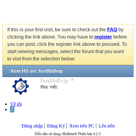
If this is your first visit, be sure to check out the
FAQ
by
clicking the link above. You may have to
register
before
you can post: click the register link above to proceed. To
start viewing messages, select the forum that you want
to visit from the selection below.
Xem Hồ sơ: fun88dlvip
fun88dlvip
Học việc
Về tôi
...
Đăng nhập
Đăng Ký
Xem trên PC
Lên trên
Diễn đàn sử dụng vBulletin® Phiên bản 4.2.3.