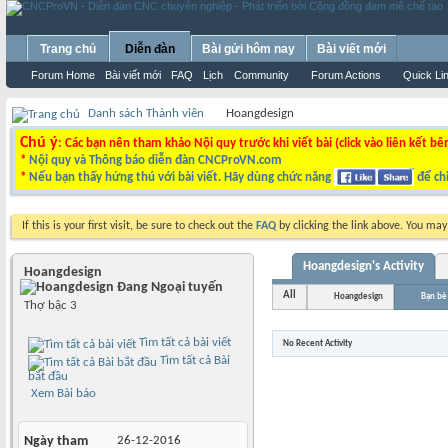
Trang chủ
Diễn đàn
Bài gửi hôm nay
Bài viết mới
Forum Home
Bài viết mới
FAQ
Lịch
Community
Forum Actions
Quick Li
Danh sách Thành viên
Hoangdesign
Chú ý
: Các bạn nên tham khảo Nội quy trước khi viết bài (click vào liên kết bê
*
Nội quy và Thông báo diễn đàn CNCProVN.com
*
Nếu bạn thấy hứng thú với bài viết. Hãy dùng chức năng
để chi
If this is your first visit, be sure to check out the
FAQ
by clicking the link above. You ma
Hoangdesign's Activity
Hoangdesign
All
Hoangdesign
Bạn bè
Thợ bậc 3
Tìm tất cả bài viết
No Recent Activity
Tìm tất cả Bài
bắt đầu
Xem Bài báo
Ngày tham
26-12-2016