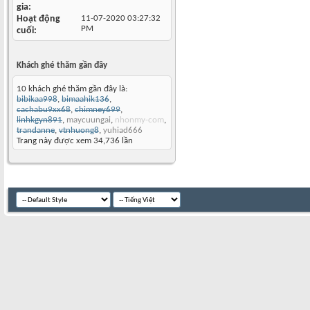
gia
Hoạt động
11-07-2020
03:27:32
PM
cuối
Khách ghé thăm gần đây
10 khách ghé thăm gần đây là:
bibikaa998
,
bimaahik136
,
cachabu9xx68
,
chimney699
,
linhkgyn891
,
maycuungai
,
nhonmy-com
,
trandanne
,
vtnhuong8
,
yuhiad666
Trang này được xem 34,736 lần