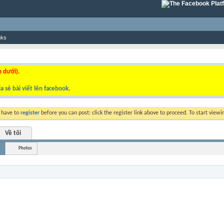
nks
n dưới).
a sẻ bài viết lên facebook
.
y have to
register
before you can post: click the register link above to proceed. To start view
Về tôi
Photos