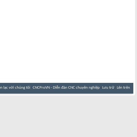
ên lạc với chúng tôi
CNCProVN - Diễn đàn CNC chuyên nghiệp
Lưu trữ
Lên trên