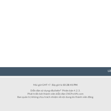
Li
Múi giờ GMT +7. Bây giờ là
10:28:41 PM
.
Diễn đàn sử dụng vBulletin® Phiên bản 4.2.3.
Phát triển bởi thành viên diễn đàn CNCProVN.com
Ban quản trị không chịu trách nhiệm về nội dung do thành viên đăng.